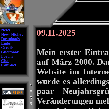
News
09.11.2025
News History
Downloads
Links
Credits
Mein erster Eintra
Guestbook
Forum
auf März 2000. Dam
Chat
Cont@ct
Website im Interne
wurde es allerdings
paar Neujahrsgr
Veränderungen meh